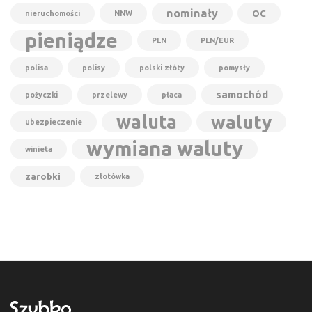
nominały
OC
nieruchomości
NNW
pieniądze
PLN
PLN/EUR
polisa
polisy
polski złóty
pomysły
samochód
pożyczki
przelewy
płaca
waluta
waluty
ubezpieczenie
wymiana waluty
winieta
zarobki
złotówka