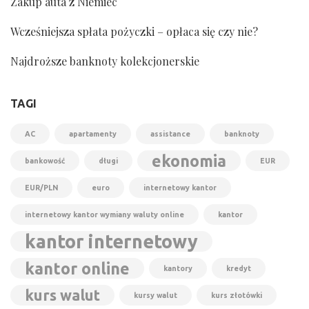
Zakup auta z Niemiec
Wcześniejsza spłata pożyczki – opłaca się czy nie?
Najdroższe banknoty kolekcjonerskie
TAGI
AC
apartamenty
assistance
banknoty
ekonomia
bankowość
długi
EUR
EUR/PLN
euro
internetowy kantor
internetowy kantor wymiany waluty online
kantor
kantor internetowy
kantor online
kantory
kredyt
kurs walut
kursy walut
kurs złotówki